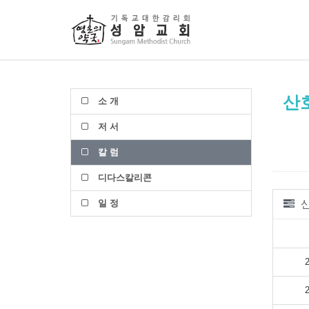
산
소 개
저 서
칼 럼
디다스칼리콘
일 정