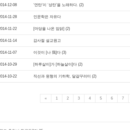
2014-12-08
‘연탄’이 ‘성탄’을 노래하다. (2)
2014-11-28
인문학은 자유다
2014-11-22
[마당을 나온 암닭] (2)
2014-11-14
감사절 설교원고
2014-11-07
이것이 [나 我]다 (3)
2014-10-29
[하루살이]가 [하늘살이]다 (2)
2014-10-22
직선과 원형의 기하학, 달걀꾸러미 (2)
«
1
2
3
4
5
6
7