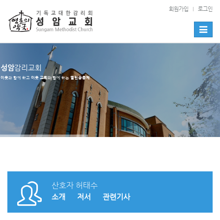
회원가입
로그인
Toggle
naviga
성암
감리교회
이웃
과 함께 하고
이웃 교회
와 함께 하는
열린공동체
산호자 허태수
소개
저서
관련기사